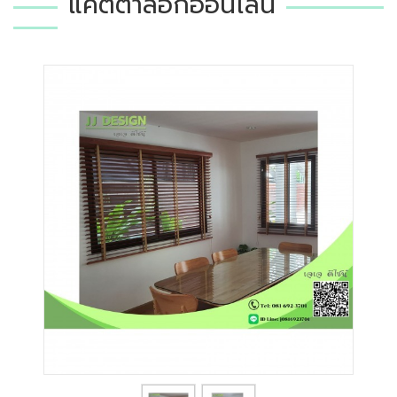
แคตตาล็อกออนไลน์