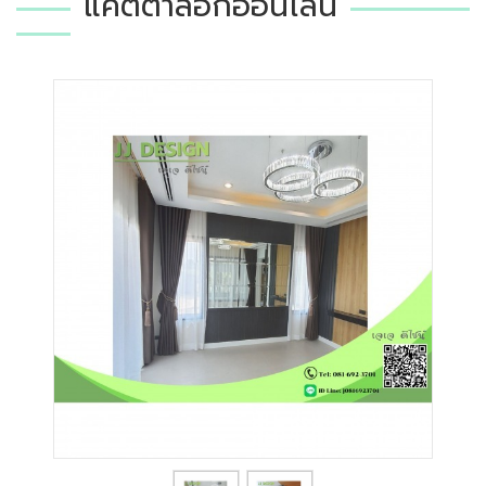
แคตตาล็อกออนไลน์