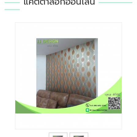
แคตตาล็อกออนไลน์