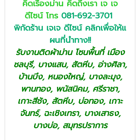
คิดเรื่องม่าน คิดถึงเรา เจ เจ
ดีไซน์
โทร
081-692-3701
พิกัดร้าน เจเจ ดีไซน์ คลิกเพื่อให้แ
ผนที่นำทาง!!
รับงานติดผ้าม่าน โซนพื้นที่
เมือง
ชลบุรี, บางแสน, สัตหีบ, อ่างศิลา,
บ้านบึง, หนองใหญ่, บางละมุง,
พานทอง, พนัสนิคม, ศรีราชา,
เกาะสีชัง, สัตหีบ, บ่อทอง, เกาะ
จันทร์, ฉะเชิงเทรา, บางเสาธง,
บางบ่อ, สมุทรปราการ